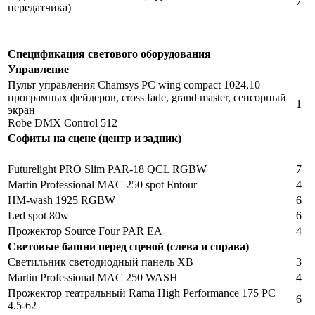
7
передатчика)
Спецификация светового оборудования
Управление
Пульт управления Chamsys PC wing compact 1024,10
програмных фейдеров, cross fade, grand master, сенсорный
1
экран
Robe DMX Control 512
Софиты на сцене (центр и задник)
Futurelight PRO Slim PAR-18 QCL RGBW
7
Martin Professional MAC 250 spot Entour
4
HM-wash 1925 RGBW
6
Led spot 80w
6
Прожектор Source Four PAR EA
4
Световые башни перед сценой (слева и справа)
Светильник светодиодный панель ХВ
3
Martin Professional MAC 250 WASH
4
Прожектор театральный Rama High Performance 175 PC
6
4.5-62