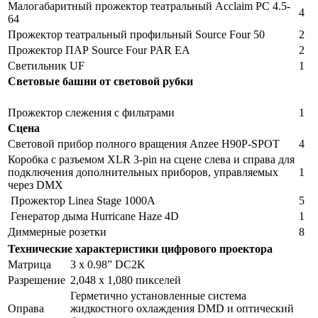
Малогабаритный прожектор театральный Acclaim PC 4.5-
4
64
Прожектор театральный профильный Source Four 50
2
Прожектор ПАР Source Four PAR EA
2
Светильник UF
1
Световые башни от световой рубки
Прожектор слежения с фильтрами
1
Сцена
Световой прибор полного вращения Anzee H90P-SPOT
4
Коробка с разъемом XLR 3-pin на сцене слева и справа для
подключения дополнительных приборов, управляемых
1
через DMX
Прожектор Linea Stage 1000A
5
Генератор дыма Hurricane Haze 4D
1
Диммерные розетки
8
Технические характеристики цифрового проектора
Матрица
3 x 0.98” DC2K
Разрешение
2,048 x 1,080 пикселей
Герметично установленные система
Оправа
жидкостного охлаждения DMD и оптический