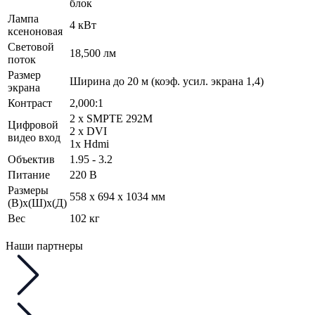
блок
Лампа
4 кВт
ксеноновая
Световой
18,500 лм
поток
Размер
Ширина до 20 м (коэф. усил. экрана 1,4)
экрана
Контраст
2,000:1
2 x SMPTE 292M
Цифровой
2 x DVI
видео вход
1х Hdmi
Объектив
1.95 - 3.2
Питание
220 В
Размеры
558 x 694 x 1034 мм
(В)х(Ш)х(Д)
Вес
102 кг
Наши партнеры