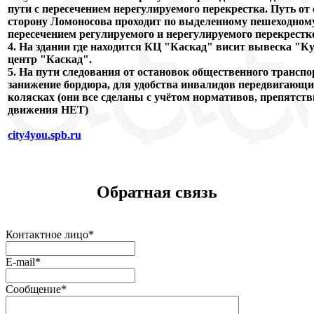
пути с пересечением нерегулируемого перекрестка.
Путь от
сторону Ломоносова проходит по выделенному пешеходному
пересечением регулируемого и нерегулируемого перекрестк
4. На здании где находится
КЦ "Каскад"
висит вывеска "К
центр "Каскад".
5. На пути следования от остановок общественного транспо
занижение бордюра, для удобства инвалидов передвигающи
колясках (они все сделаны с учётом нормативов, препятств
движения НЕТ)
city4you.spb.ru
Обратная связь
Контактное лицо
*
E-mail
*
Сообщение
*