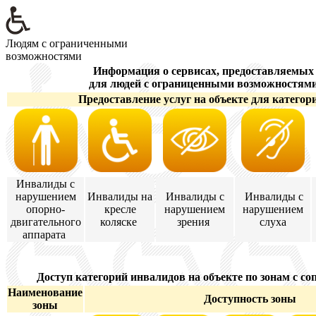
Людям с ограниченными
возможностями
Информация о сервисах, предоставляемых
для людей с ограниценными возможностям
Предоставление услуг на объекте для категор
Инвалиды с
нарушением
Инвалиды на
Инвалиды с
Инвалиды с
опорно-
кресле
нарушением
нарушением
двигательного
коляске
зрения
слуха
аппарата
Доступ категорий инвалидов на объекте по зонам с с
Наименование
Доступность зоны
зоны