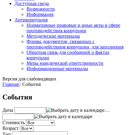
Доступная среда
Возможности
Информация
Антикоррупция
Нормативные правовые и иные акты в сфере
противодействия коррупции
Методические материалы
Формы документов, связанных с
противодействием коррупции, для заполнения
Обратная связь для сообщений о фактах
коррупции
Меры юридической ответственности
Информационные материалы
Версия для слабовидящих
Главная
/
События
События
Даты
…
Стоимость
Возраст
Тип