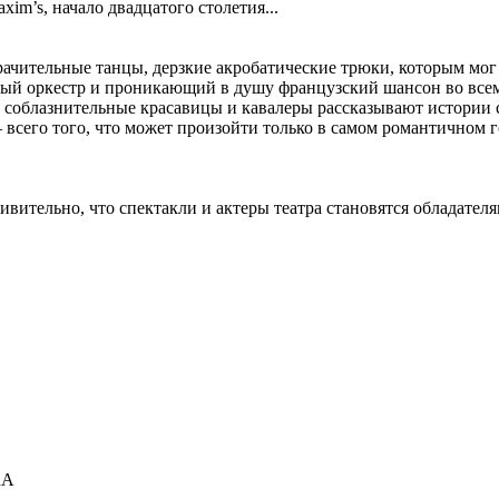
xim’s, начало двадцатого столетия...
ачительные танцы, дерзкие акробатические трюки, которым мог бы
й оркестр и проникающий в душу французский шансон во всем с
соблазнительные красавицы и кавалеры рассказывают истории с
всего того, что может произойти только в самом романтичном г
ивительно, что спектакли и актеры театра становятся обладате
RA