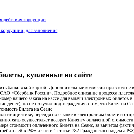
водействия коррупции
 коррупции, для заполнения
 билеты, купленные на сайте
тить банковской картой. Дополнительные комиссии при этом не 
 ОАО «Сбербанк России». Подробное описание процесса платеж
номер вашего заказа на кассе для выдачи электронных билетов в 
ние денег), но не получил подтверждения о том, что Билет на С
тоимость Билета на Сеанс.
ой инициативе, перейдя по ссылке в электронном билете и отпра
е кинотеатр осуществляет возврат Клиенту оплаченной стоимости
мере стоимости оплаченного Билета на Сеанс, за вычетом факти
требителей в РФ» и части 1 статьи 782 Гражданского кодекса РФ