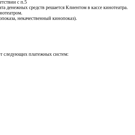
етствии с п.5
рата денежных средств решается Клиентом в кассе кинотеатра.
нотеатром.
опоказа, некачественный кинопоказ).
рт следующих платежных систем: