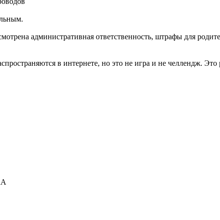
роводов
альным.
смотрена административная ответственность, штрафы для родите
ространяются в интернете, но это не игра и не челлендж. Это р
RA