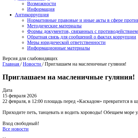
Возможности
Информация
Антикоррупция
Нормативные правовые и иные акты в сфере проти
Методические материалы
Формы документов, связанных с противодействием
Обратная связь для сообщений о фактах коррупции
Меры юридической ответственности
Информационные материалы
Версия для слабовидящих
Главная
/
Новости
/
Приглашаем на масленичные гуляния!
Приглашаем на масленичные гуляния!
Дата
15 февраля 2026
22 февраля, в 12:00 площадь перед «Каскадом» превратится в
Приходите петь, танцевать и водить хороводы! Обещаем море у
Вход свободный!
Все новости