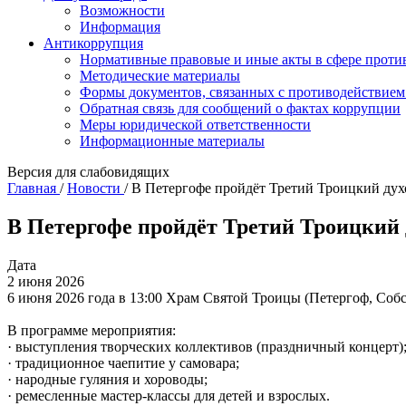
Возможности
Информация
Антикоррупция
Нормативные правовые и иные акты в сфере проти
Методические материалы
Формы документов, связанных с противодействием
Обратная связь для сообщений о фактах коррупции
Меры юридической ответственности
Информационные материалы
Версия для слабовидящих
Главная
/
Новости
/
В Петергофе пройдёт Третий Троицкий дух
В Петергофе пройдёт Третий Троицкий
Дата
2 июня 2026
6 июня 2026 года в 13:00 Храм Святой Троицы (Петергоф, Соб
В программе мероприятия:
· выступления творческих коллективов (праздничный концерт)
· традиционное чаепитие у самовара;
· народные гуляния и хороводы;
· ремесленные мастер-классы для детей и взрослых.